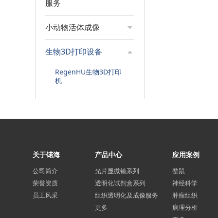
服务
小动物活体成像
生物3D打印设备
RegenHU生物3D打印
机
关于锘海
产品中心
应用案例
公司简介
光片显微镜系列
整鼠
荣誉资质
透明化试剂盒系列
神经科学
员工风采
组织透明化及成像服务
肿瘤组织
更多
病理分析